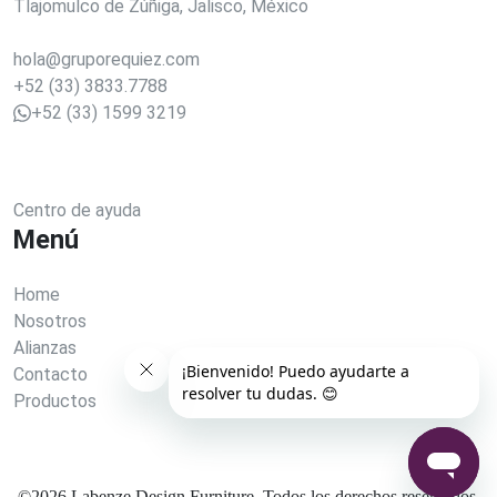
Tlajomulco de Zúñiga, Jalisco, México
hola@gruporequiez.com
+52 (33) 3833.7788
+52 (33) 1599 3219
Centro de ayuda
Menú
Home
Nosotros
Alianzas
Contacto
Productos
©
2026
Labenze Design Furniture. Todos los derechos reservados.