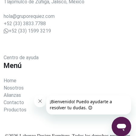
Tlajomulco de Zúñiga, Jalisco, México
hola@gruporequiez.com
+52 (33) 3833.7788
+52 (33) 1599 3219
Centro de ayuda
Menú
Home
Nosotros
Alianzas
Contacto
Productos
©
2026
Labenze Design Furniture. Todos los derechos reservados.